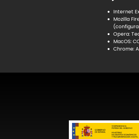
Internet E
Mozilla Fi
(configur
Opera: Tec
MacOS: CO
Chrome: AL