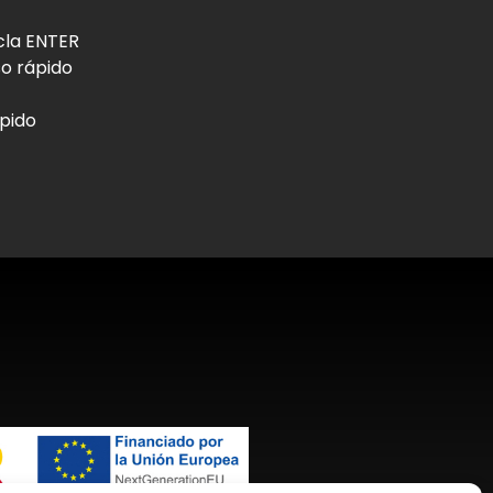
ecla ENTER
so rápido
ápido