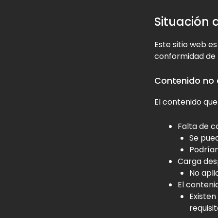
Situación
Este sitio web e
conformidad de l
Contenido no 
El contenido que
Falta de c
Se pued
Podrían
Carga des
No apli
El conteni
Existen
requisi