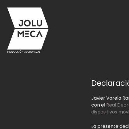
Ir
al
contenido
Declaraci
Javier Varela R
con el
Real Decre
dispositivos móvi
La presente decl