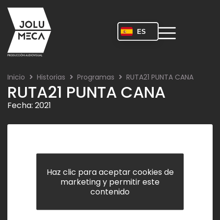
Ir
al
contenido
ES
Inicio
Historias
Programas
RUTA21 PUNTA CANA
RUTA21 PUNTA CANA
Fecha: 2021
Haz clic para aceptar cookies de
marketing y permitir este
contenido